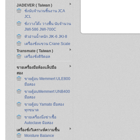
JADEVER ( Taiwan )
ชั่งนับจำนวนชิ้นงาน JCA
JCL
ชั่งวางโต๊ะ วางพื้น นับจำนวน
JWI-586 JWI-700C
หัวอ่านน้ำหนัก JIK-6 JKI-8
เครื่องชั่งแขวน Crane Scale
Transmate ( Taiwan )
เครื่องชั่งดิจิตอล
ขายเครื่องมือห้องแล็ปมือ
สอง
ขายตู้อบ Memmert ULE800
มือสอง
ขายตู้อบMemmert UNB400
มือสอง
ขายตู้อบ Yamato มือสอง
ทุกขนาด
ขายเครื่องนึ่งฆ่าเชื้อ
Autoclave มิอสอง
เครื่องชั่งวิเคราะห์ความชื้น
Moisture Balance