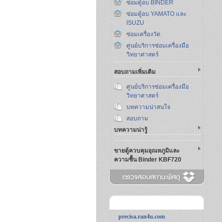
ซ่อมตู้อบ BINDER
ซ่อมตู้อบ YAMATO และ
ISUZU
ซ่อมเครื่องวัด
ศูนย์บริการซ่อมเครื่องมือ
วิทยาศาสตร์
สอบถามเพิ่มเติม
ศูนย์บริการซ่อมเครื่องมือ
วิทยาศาสตร์
บทความน่าสนใจ
สอบถาม
บทความน่ารู้
ขายตู้ควบคุมอุณหภูมิและ
ความชื้น Binder KBF720
precisa.ran4u.com