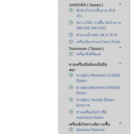
JADEVER ( Taiwan )
ชั่งนับจำนวนชิ้นงาน JCA
JCL
ชั่งวางโต๊ะ วางพื้น นับจำนวน
JWI-586 JWI-700C
หัวอ่านน้ำหนัก JIK-6 JKI-8
เครื่องชั่งแขวน Crane Scale
Transmate ( Taiwan )
เครื่องชั่งดิจิตอล
ขายเครื่องมือห้องแล็ปมือ
สอง
ขายตู้อบ Memmert ULE800
มือสอง
ขายตู้อบMemmert UNB400
มือสอง
ขายตู้อบ Yamato มือสอง
ทุกขนาด
ขายเครื่องนึ่งฆ่าเชื้อ
Autoclave มิอสอง
เครื่องชั่งวิเคราะห์ความชื้น
Moisture Balance