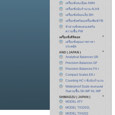
เครื่องชั่งละเอียด AWH
เครื่องชั่งนับจำนวน ALH4
เครื่องชั่งห้องแล็ป BH
เครื่องชั่งพร้อมเครื่องพิมพ์ FB
หัวอ่านชั่งสแตนเลสกัน
ความชื้น PW
เครื่องชั่งดิจิตอล
เครื่องชั่งคุณภาพราคา
ประหยัด
AND ( JAPAN )
Analytical Balances GR
Precision Balances GF
Precision Balances FX-i
Compact Scales EK-i
Counting HC-i ชั่งนับจำนวน
Waterproof Scale สแตนเลส
กันควมชื้น SK-WP HL-WP
SHIMADZU ( JAPAN )
MODEL ATY
MODEL TX3202L
MODEL TX4202