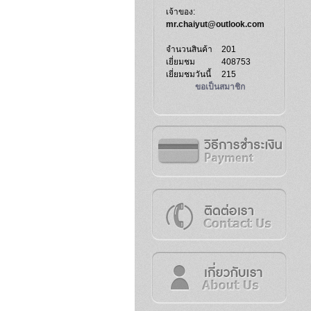
เจ้าของ:
mr.chaiyut@outlook.com
จำนวนสินค้า
201
เยี่ยมชม
408753
เยี่ยมชมวันนี้
215
ขอเป็นสมาชิก
วิธีการชำระเงิน
ติดต่อเรา
เกี่ยวกับเรา