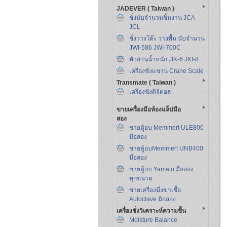
JADEVER ( Taiwan )
ชั่งนับจำนวนชิ้นงาน JCA
JCL
ชั่งวางโต๊ะ วางพื้น นับจำนวน
JWI-586 JWI-700C
หัวอ่านน้ำหนัก JIK-6 JKI-8
เครื่องชั่งแขวน Crane Scale
Transmate ( Taiwan )
เครื่องชั่งดิจิตอล
ขายเครื่องมือห้องแล็ปมือ
สอง
ขายตู้อบ Memmert ULE800
มือสอง
ขายตู้อบMemmert UNB400
มือสอง
ขายตู้อบ Yamato มือสอง
ทุกขนาด
ขายเครื่องนึ่งฆ่าเชื้อ
Autoclave มิอสอง
เครื่องชั่งวิเคราะห์ความชื้น
Moisture Balance