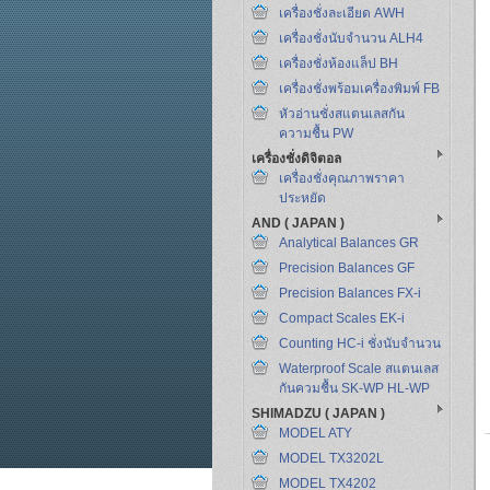
เครื่องชั่งละเอียด AWH
เครื่องชั่งนับจำนวน ALH4
เครื่องชั่งห้องแล็ป BH
เครื่องชั่งพร้อมเครื่องพิมพ์ FB
หัวอ่านชั่งสแตนเลสกัน
ความชื้น PW
เครื่องชั่งดิจิตอล
เครื่องชั่งคุณภาพราคา
ประหยัด
AND ( JAPAN )
Analytical Balances GR
Precision Balances GF
Precision Balances FX-i
Compact Scales EK-i
Counting HC-i ชั่งนับจำนวน
Waterproof Scale สแตนเลส
กันควมชื้น SK-WP HL-WP
SHIMADZU ( JAPAN )
MODEL ATY
MODEL TX3202L
MODEL TX4202