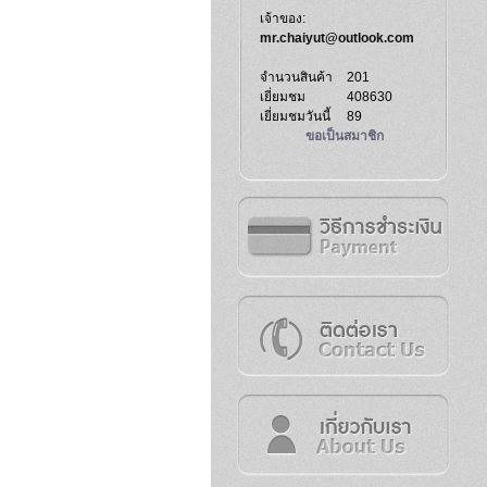
เจ้าของ:
mr.chaiyut@outlook.com
จำนวนสินค้า
201
เยี่ยมชม
408630
เยี่ยมชมวันนี้
89
ขอเป็นสมาชิก
วิธีการชำระเงิน
ติดต่อเรา
เกี่ยวกับเรา