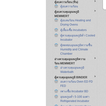
ตู้อบความร้อน (จีน)
ตู้อบความร้อน
ตู้อบควบคุมอุณหภูมิ
MEMMERT
ตู้อบลมร้อน Heating and
Drying Ovens
ตู้เลี้ยงเชื้อ Incubators
ตู้ควบคุมอุณหภูมิต่ำ Cooled
Incubator
ตู้ทดสอบอุณหภูมิความชื้น
Humidity and Climate
Chamber
อ่างควบคุมอุณหภูมิความ
ร้อน MEMMERT
อ่างควบคุมอุณหภูมิ
Waterbath
ตู้ควบคุมอุณหภูมิ BINDER
อบความร้อน Oven ED FD
FED
เพาะเชื้อ Incubator BD
อุณหภูมต่ำ 5-100 องศา
Refrigerated Incubator