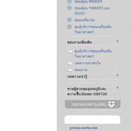
ซ่อมตู้อบ BINDER
ซ่อมตู้อบ YAMATO และ
ISUZU
ซ่อมเครื่องวัด
ศูนย์บริการซ่อมเครื่องมือ
วิทยาศาสตร์
สอบถามเพิ่มเติม
ศูนย์บริการซ่อมเครื่องมือ
วิทยาศาสตร์
บทความน่าสนใจ
สอบถาม
บทความน่ารู้
ขายตู้ควบคุมอุณหภูมิและ
ความชื้น Binder KBF720
precisa.ran4u.com