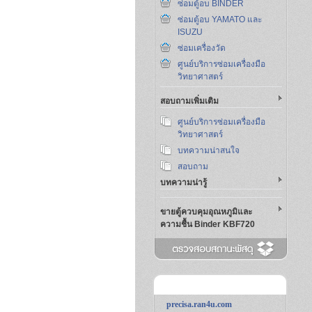
ซ่อมตู้อบ BINDER
ซ่อมตู้อบ YAMATO และ
ISUZU
ซ่อมเครื่องวัด
ศูนย์บริการซ่อมเครื่องมือ
วิทยาศาสตร์
สอบถามเพิ่มเติม
ศูนย์บริการซ่อมเครื่องมือ
วิทยาศาสตร์
บทความน่าสนใจ
สอบถาม
บทความน่ารู้
ขายตู้ควบคุมอุณหภูมิและ
ความชื้น Binder KBF720
precisa.ran4u.com