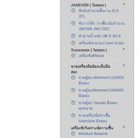
JADEVER ( Taiwan )
ชั่งนับจำนวนชิ้นงาน JCA
JCL
ชั่งวางโต๊ะ วางพื้น นับจำนวน
JWI-586 JWI-700C
หัวอ่านน้ำหนัก JIK-6 JKI-8
เครื่องชั่งแขวน Crane Scale
Transmate ( Taiwan )
เครื่องชั่งดิจิตอล
ขายเครื่องมือห้องแล็ปมือ
สอง
ขายตู้อบ Memmert ULE800
มือสอง
ขายตู้อบMemmert UNB400
มือสอง
ขายตู้อบ Yamato มือสอง
ทุกขนาด
ขายเครื่องนึ่งฆ่าเชื้อ
Autoclave มิอสอง
เครื่องชั่งวิเคราะห์ความชื้น
Moisture Balance