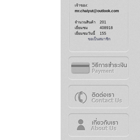
เจ้าของ:
mr.chaiyut@outlook.com
จำนวนสินค้า
201
เยี่ยมชม
408918
เยี่ยมชมวันนี้
155
ขอเป็นสมาชิก
วิธีการชำระเงิน
ติดต่อเรา
เกี่ยวกับเรา