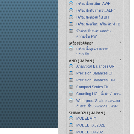
เครื่องชั่งละเอียด AWH
เครื่องชั่งนับจำนวน ALH4
เครื่องชั่งห้องแล็ป BH
เครื่องชั่งพร้อมเครื่องพิมพ์ FB
หัวอ่านชั่งสแตนเลสกัน
ความชื้น PW
เครื่องชั่งดิจิตอล
เครื่องชั่งคุณภาพราคา
ประหยัด
AND ( JAPAN )
Analytical Balances GR
Precision Balances GF
Precision Balances FX-i
Compact Scales EK-i
Counting HC-i ชั่งนับจำนวน
Waterproof Scale สแตนเลส
กันควมชื้น SK-WP HL-WP
SHIMADZU ( JAPAN )
MODEL ATY
MODEL TX3202L
MODEL TX4202