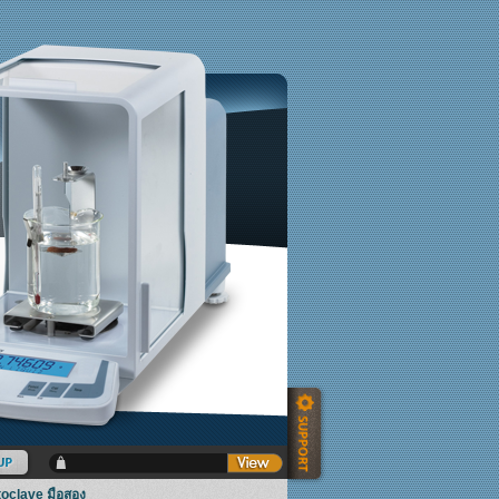
utoclave มือสอง