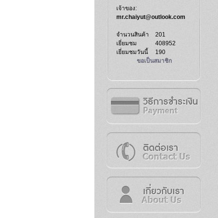
เจ้าของ:
mr.chaiyut@outlook.com
จำนวนสินค้า
201
เยี่ยมชม
408952
เยี่ยมชมวันนี้
190
ขอเป็นสมาชิก
วิธีการชำระเงิน
ติดต่อเรา
เกี่ยวกับเรา