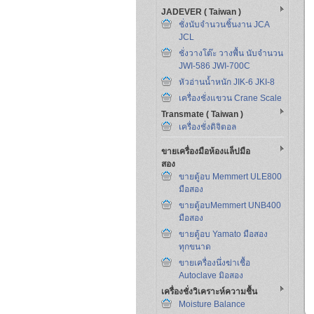
JADEVER ( Taiwan )
ชั่งนับจำนวนชิ้นงาน JCA
JCL
ชั่งวางโต๊ะ วางพื้น นับจำนวน
JWI-586 JWI-700C
หัวอ่านน้ำหนัก JIK-6 JKI-8
เครื่องชั่งแขวน Crane Scale
Transmate ( Taiwan )
เครื่องชั่งดิจิตอล
ขายเครื่องมือห้องแล็ปมือ
สอง
ขายตู้อบ Memmert ULE800
มือสอง
ขายตู้อบMemmert UNB400
มือสอง
ขายตู้อบ Yamato มือสอง
ทุกขนาด
ขายเครื่องนึ่งฆ่าเชื้อ
Autoclave มิอสอง
เครื่องชั่งวิเคราะห์ความชื้น
Moisture Balance