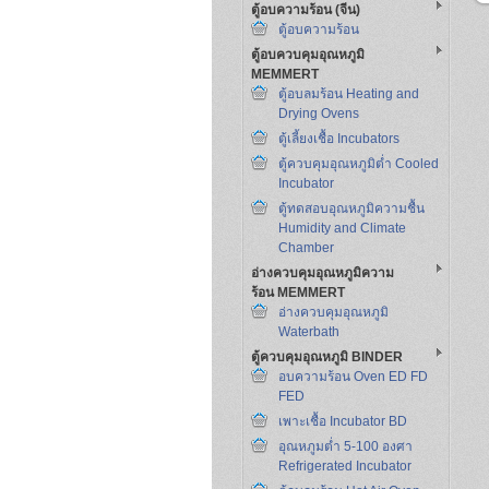
ตู้อบความร้อน (จีน)
ตู้อบความร้อน
ตู้อบควบคุมอุณหภูมิ
MEMMERT
ตู้อบลมร้อน Heating and
Drying Ovens
ตู้เลี้ยงเชื้อ Incubators
ตู้ควบคุมอุณหภูมิต่ำ Cooled
Incubator
ตู้ทดสอบอุณหภูมิความชื้น
Humidity and Climate
Chamber
อ่างควบคุมอุณหภูมิความ
ร้อน MEMMERT
อ่างควบคุมอุณหภูมิ
Waterbath
ตู้ควบคุมอุณหภูมิ BINDER
อบความร้อน Oven ED FD
FED
เพาะเชื้อ Incubator BD
อุณหภูมต่ำ 5-100 องศา
Refrigerated Incubator