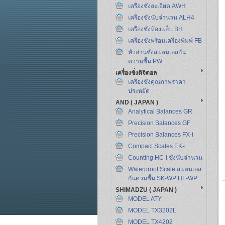
เครื่องชั่งละเอียด AWH
เครื่องชั่งนับจำนวน ALH4
เครื่องชั่งห้องแล็ป BH
เครื่องชั่งพร้อมเครื่องพิมพ์ FB
หัวอ่านชั่งสแตนเลสกัน
ความชื้น PW
เครื่องชั่งดิจิตอล
เครื่องชั่งคุณภาพราคา
ประหยัด
AND ( JAPAN )
Analytical Balances GR
Precision Balances GF
Precision Balances FX-i
Compact Scales EK-i
Counting HC-i ชั่งนับจำนวน
Waterproof Scale สแตนเลส
กันควมชื้น SK-WP HL-WP
SHIMADZU ( JAPAN )
MODEL ATY
MODEL TX3202L
MODEL TX4202