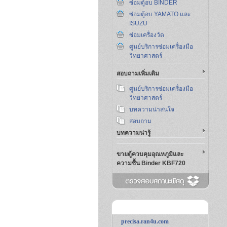
ซ่อมตู้อบ BINDER
ซ่อมตู้อบ YAMATO และ
ISUZU
ซ่อมเครื่องวัด
ศูนย์บริการซ่อมเครื่องมือ
วิทยาศาสตร์
สอบถามเพิ่มเติม
ศูนย์บริการซ่อมเครื่องมือ
วิทยาศาสตร์
บทความน่าสนใจ
สอบถาม
บทความน่ารู้
ขายตู้ควบคุมอุณหภูมิและ
ความชื้น Binder KBF720
precisa.ran4u.com